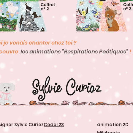
t si je venais chanter chez toi 
couvre
les animations "Respirations Poétiques"
!
gner Sylvie Curioz
Coder23
animation 2D
Milyboots