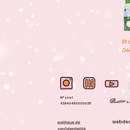
E
Dé
N° siret
43840460000035
webdesi
politique de
confidentialité