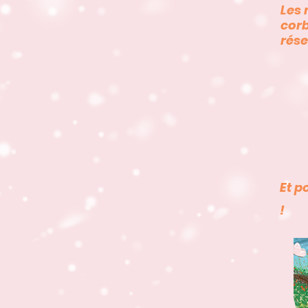
Les 
corb
rése
Et p
!