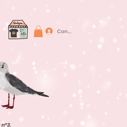
Connexion
?
 n°3.