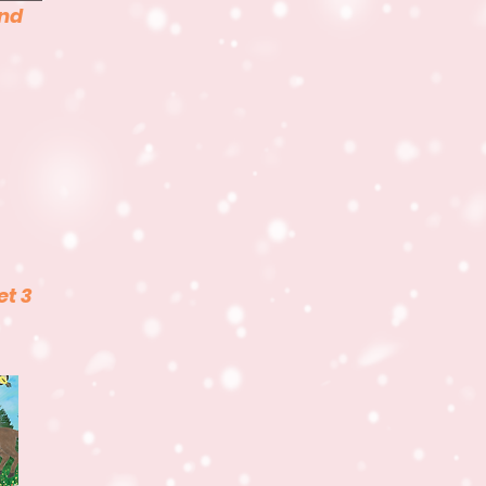
and
et 3