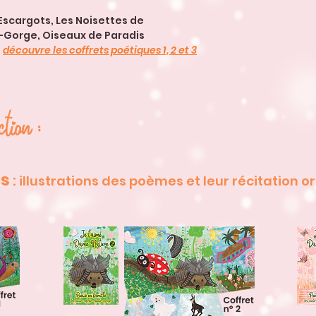
Escargots, Les Noisettes de
e-Gorge, Oiseaux de Paradis
,
découvre les coffrets poétiques 1, 2 et 3
tion :
es
:
illustrations des poèmes et leur récitation or