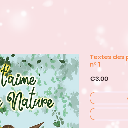
Textes des 
n° 1
Price
€3.00