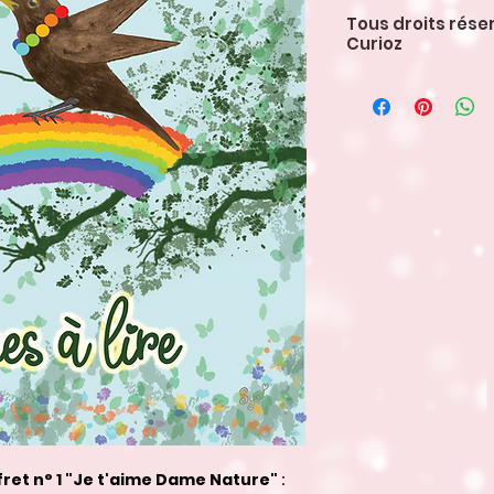
Tous droits rése
Curioz
Ce fichier est de
personnel.
Les textes et illu
copyright et ne p
utilisation, comm
écrit de l'artiste 
ret n° 1 "Je t'aime Dame Nature"
: