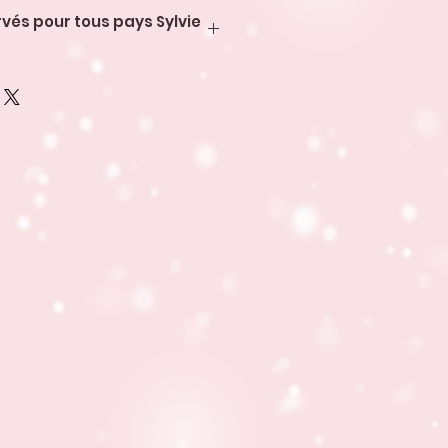
rvés pour tous pays Sylvie
stiné à votre usage
strations sont soumis au
euvent faire l'objet d'aucune
erciale ou non, sans l'accord
Sylvie Curioz.