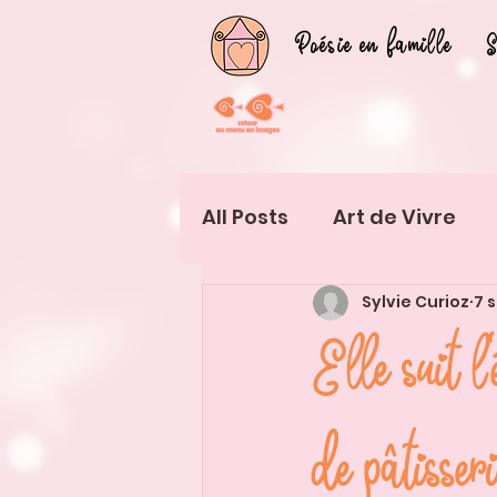
Poésie en famille
S
All Posts
Art de Vivre
Sylvie Curioz
7 
Vivre d'Art
Exérience
Elle suit l
de pâtisser