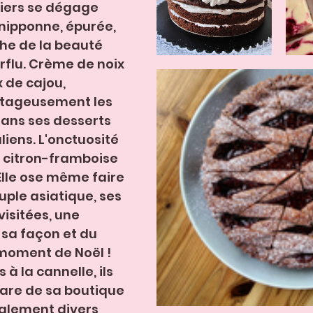
siers se dégage 
nipponne, épurée, 
he de la beauté 
rflu. Crème de noix 
x de cajou, 
tageusement les 
dans ses desserts 
iens. L'onctuosité 
 citron-framboise 
Elle ose même faire 
uple asiatique, ses 
visitées, une 
 sa façon et du 
moment de Noël ! 
à la cannelle, ils 
hare de sa boutique 
galement divers 