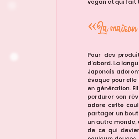
vegan et qui fait 
«La maison
Pour des produit
d'abord. La langu
Japonais adorent 
évoque pour elle 
en génération. E
perdurer son rêv
adore cette coul
partager un bout 
un autre monde, c'
de ce qui devien
couleurs douces, d