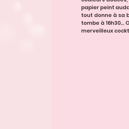
papier peint audac
tout donne à sa b
tombe à 16h30... 
merveilleux cockta