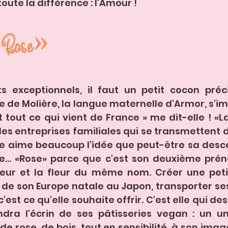
toute la différence : l'Amour ! 
 Rose»
s exceptionnels, il faut un petit cocon préc
e de Molière, la langue maternelle d'Armor, s'imp
tout ce qui vient de France » me dit-elle ! «L
les entreprises familiales qui se transmettent 
lle aime beaucoup l'idée que peut-être sa desc
e... «Rose» parce que c'est son deuxième préno
eur et la fleur du même nom. Créer une petit
de son Europe natale au Japon, transporter ses
est ce qu'elle souhaite offrir. C'est elle qui des
dra l'écrin de ses pâtisseries vegan : un uni
e rose, de bois, tout en sensibilité, à son image.