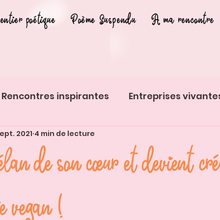
entier poétique
Poème Suspendu
A ma rencontre
Rencontres inspirantes
Entreprises vivante
sept. 2021
4 min de lecture
s insolites
Histoires d'animaux
'élan de son cœur et devient cré
ie vegan !