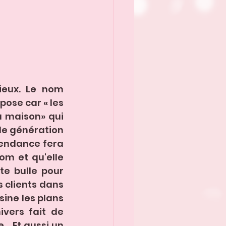
ieux. Le nom 
ose car « les 
a maison» qui 
de génération 
endance fera 
m et qu'elle 
e bulle pour 
 clients dans 
sine les plans 
vers fait de 
.. Et aussi un 