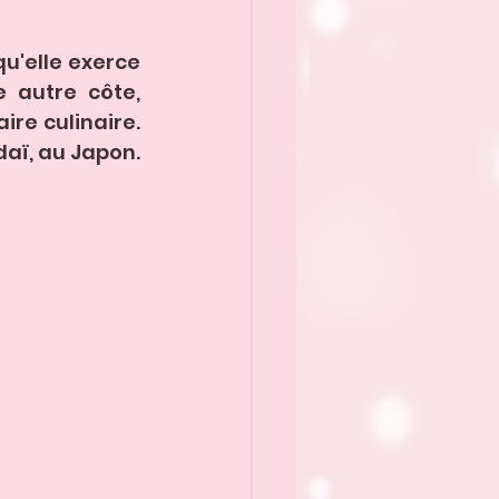
u'elle exerce 
 autre côte, 
re culinaire. 
aï, au Japon. 