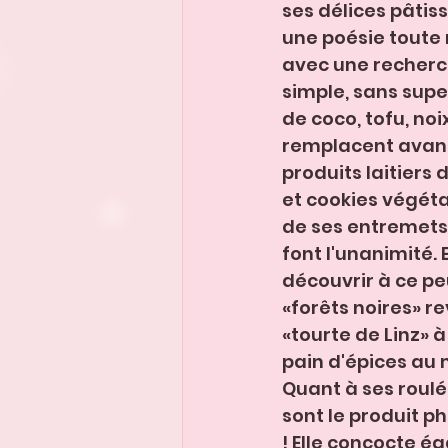
ses délices pâtis
une poésie toute 
avec une recherc
simple, sans supe
de coco, tofu, noi
remplacent avan
produits laitiers 
et cookies végétal
de ses entremets
font l'unanimité. 
découvrir à ce pe
«forêts noires» re
«tourte de Linz» à
pain d'épices au 
Quant à ses roulés 
sont le produit p
! Elle concocte é