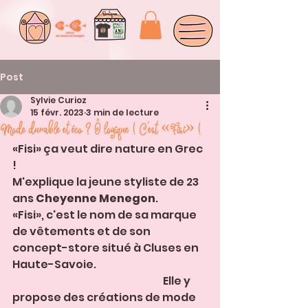
Post
Sylvie Curioz
15 févr. 2023
3 min de lecture
Mode durable et éco ? Ô logique ! C'est «Fisi» !
«Fisi» ça veut dire nature en Grec 
!                                                                                            
M'explique la jeune styliste de 23 
ans 
Cheyenne Menegon
. 
«Fisi», c'est le nom de sa marque 
de vêtements et de son 
concept-store situé à Cluses en 
Haute-Savoie.                                                      
                                                                         Elle y 
propose des créations de mode 