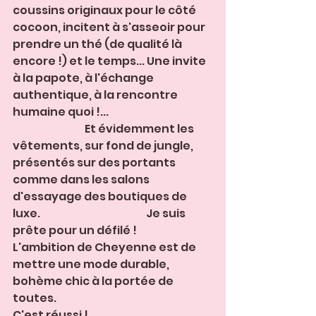
coussins originaux pour le côté 
cocoon, incitent à s'asseoir pour 
prendre un thé (de qualité là 
encore !) et le temps... Une invite 
à la papote, à l'échange 
authentique, à la rencontre 
humaine quoi !...                                                 
                                  Et évidemment les 
vêtements, sur fond de jungle, 
présentés sur des portants 
comme dans les salons 
d'essayage des boutiques de 
luxe.                                                  Je suis 
prête pour un défilé !
L'ambition de Cheyenne est de 
mettre une mode durable, 
bohème chic à la portée de 
toutes. 
C'est réussi !