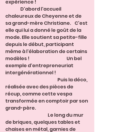
expérience !                                                           
                 D'abord l'accueil 
chaleureux de Cheyenne et de 
sa grand-mère Christiane.    C'est 
elle qui lui a donné le goût de la 
mode. Elle soutient sa petite-fille 
depuis le début, participant 
même à l'élaboration de certains 
modèles !                                          Un bel 
exemple d'entrepreneuriat 
intergénérationnel !                                     
                                                           Puis la déco, 
réalisée avec des pièces de 
récup, comme cette vespa 
transformée en comptoir par son 
grand-père.                                                            
                                                Le long du mur 
de briques, quelques tables et 
chaises en métal, garnies de 