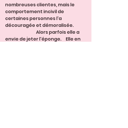
nombreuses clientes, mais le 
comportement incivil de 
certaines personnes l'a 
découragée et démoralisée.              
                                    Alors parfois elle a 
envie de jeter l'éponge.     Elle en 
est là aujourd'hui. 
La route d'une entrepreneuse 
n'est pas un long fleuve 
tranquille.                                  Elle est 
faite d'accélérations, de lignes 
droites, de vitesse, de coups de 
pouces,   de virages, de 
ralentissements, de lenteur, de 
détours et même parfois d'arrêt 
forcé... avant un rebondissement 
et un nouveau démarrage... ou 
pas...                     Ça fait partie du 