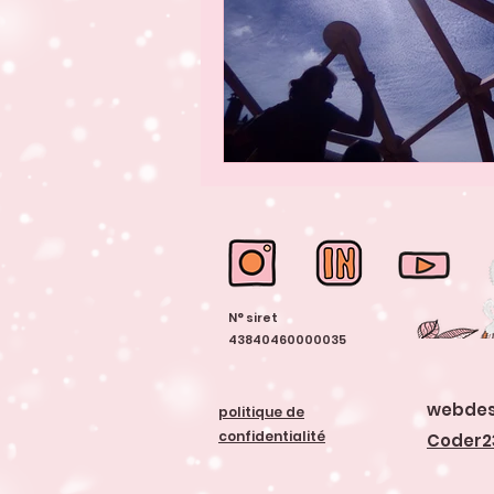
N° siret
43840460000035
webdes
politique de
confidentialité
Coder2