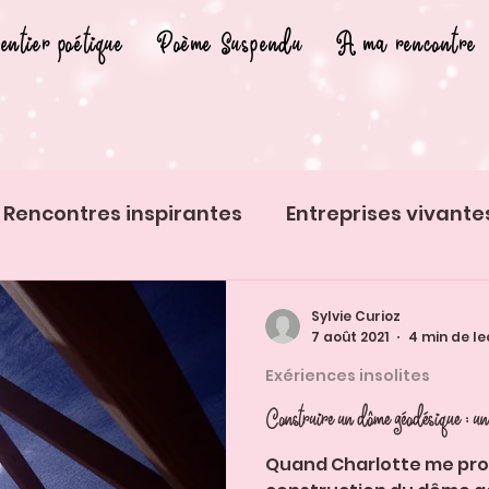
entier poétique
Poème Suspendu
A ma rencontre
Rencontres inspirantes
Entreprises vivante
s insolites
Histoires d'animaux
Sylvie Curioz
7 août 2021
4 min de le
Exériences insolites
Const
Quand Charlotte me prop