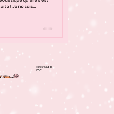
odésique qu'elle s'est
uite ! Je ne sais...
Retour haut de
page