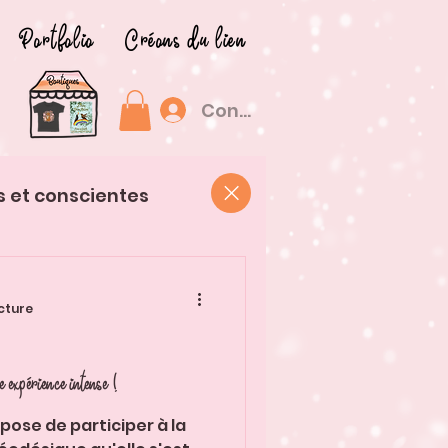
Portfolio
Créons du lien
Connexion
s et conscientes
cture
ruire un dôme géodésique : une expérience intense !
ose de participer à la