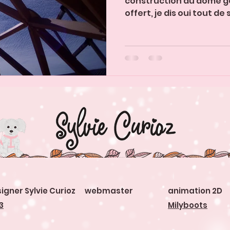
construction du dôme gé
offert, je dis oui tout de s
igner Sylvie Curioz webmaster
animation 2D
3
Milyboots