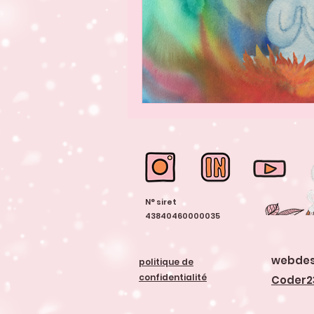
N° siret
43840460000035
webdes
politique de
confidentialité
Coder2