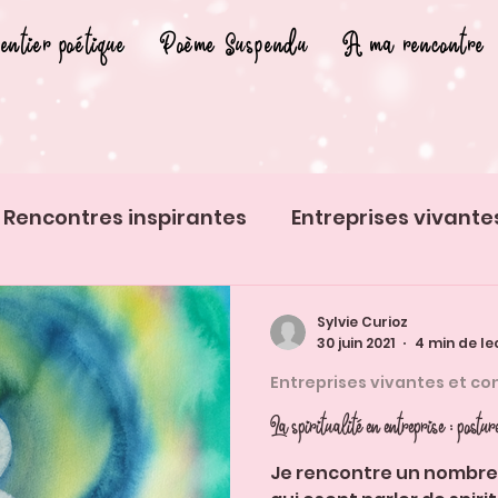
entier poétique
Poème Suspendu
A ma rencontre
Rencontres inspirantes
Entreprises vivante
s insolites
Histoires d'animaux
Sylvie Curioz
30 juin 2021
4 min de le
Entreprises vivantes et co
La spiritualité
Je rencontre un nombre 