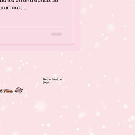
tualité en entreprise. Je
ourtant,...
Retour haut de
page