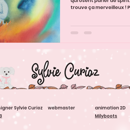
qui osent parler de spiri
trouve ça merveilleux ! P
igner Sylvie Curioz webmaster
animation 2D
3
Milyboots