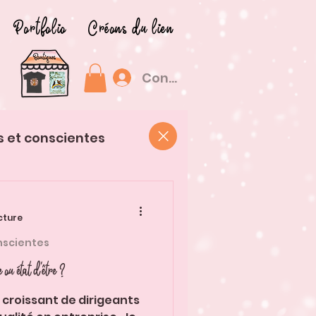
Portfolio
Créons du lien
Connexion
s et conscientes
cture
nscientes
 en entreprise : posture ou état d'être ?
croissant de dirigeants