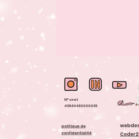
N° siret
43840460000035
webdes
politique de
confidentialité
Coder2