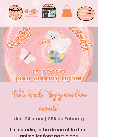
Table Ronde "Voyage avec l'âme
animale"
dim. 24 mars
  |  
SPA de Fribourg
La maladie, la fin de vie et le deuil
animalier font partie des