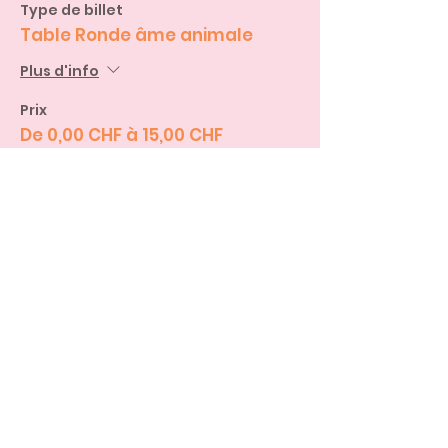
Type de billet
Table Ronde âme animale
Plus d'info
Prix
De 0,00 CHF à 15,00 CHF
Adulte, plus de 12 ans
15,00 CHF
Enfant, moins de 12 ans
0,00 CHF