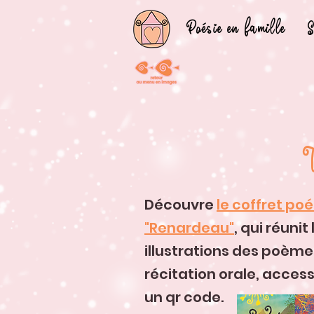
Poésie en famille
S
T
Découvre
le coffret po
"Renardeau"
, qui réunit 
illustrations des poèmes
récitation orale, access
un qr code.