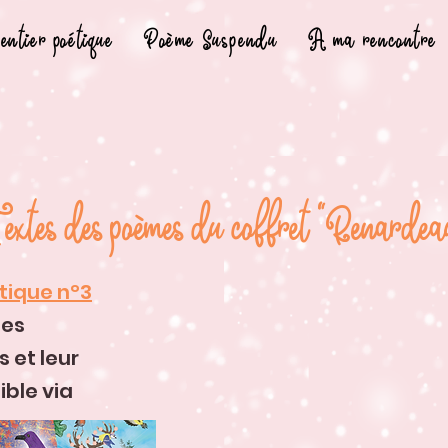
entier poétique
Poème Suspendu
A ma rencontre
extes des poèmes du coffret "Renardea
étique n°3
les
 et leur
ible via