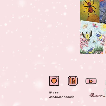
N° siret
43840460000035