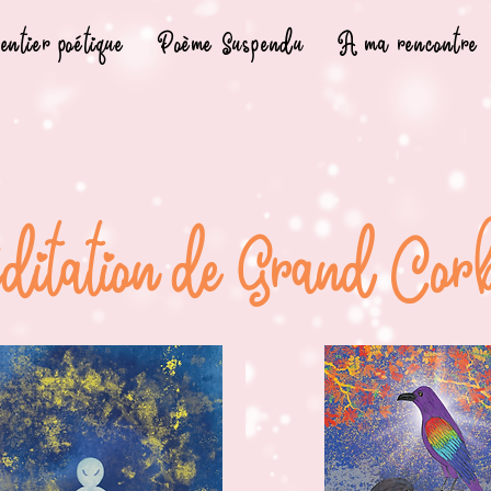
entier poétique
Poème Suspendu
A ma rencontre
itation de Grand Cor