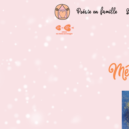
Poésie en famille
S
Méd