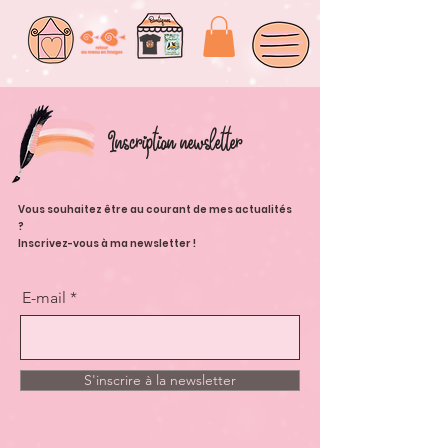
Inscription newsletter
Vous souhaitez être au courant de mes actualités
?
Inscrivez-vous à ma newsletter !
E-mail
S'inscrire à la newsletter