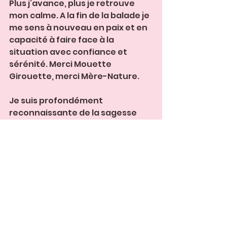
Plus j’avance, plus je retrouve 
mon calme. A la fin de la balade je 
me sens à nouveau en paix et en 
capacité à faire face à la 
situation avec confiance et 
sérénité. Merci Mouette 
Girouette, merci Mère-Nature.
Je suis profondément 
reconnaissante de la sagesse 
que ces animaux nous offrent et 
des petites piques qu’ils 
décochent pour réveiller nos 
consciences.
Et si nous nous mettions 
sincèrement à l’écoute des 
animaux ? 
Qui sait ? ils pourraient peut-être 