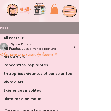
Post
All Posts
Sylvie Curioz
All Posts
31 oct. 2025
3 min de lecture
« Les animaux au secours des humains »
Art de Vivre
Rencontres inspirantes
Entreprises vivantes et conscientes
Vivre d'Art
Exériences insolites
Histoires d'animaux
On nous parle toujours de 