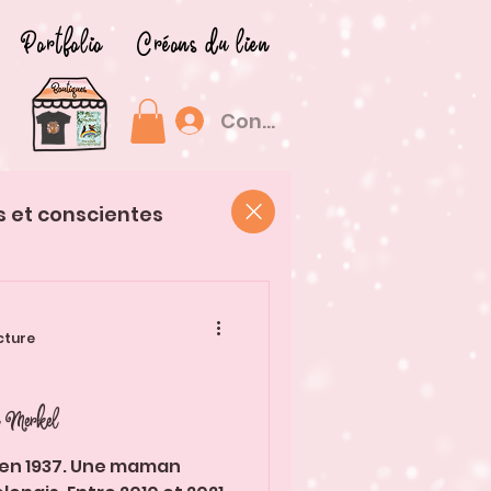
Portfolio
Créons du lien
Connexion
s et conscientes
cture
la Merkel
ie en 1937. Une maman