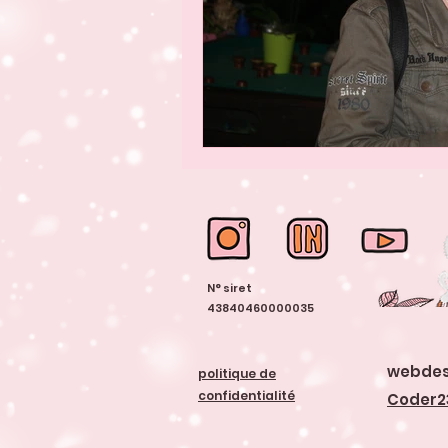
N° siret
43840460000035
webdes
politique de
confidentialité
Coder2