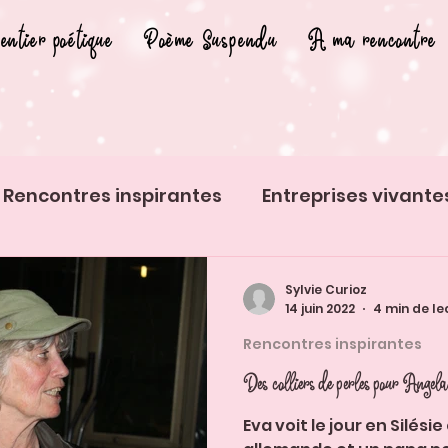
entier poétique
Poème Suspendu
A ma rencontre
Rencontres inspirantes
Entreprises vivante
s insolites
Histoires d'animaux
Sylvie Curioz
14 juin 2022
4 min de le
Rencontres inspirantes
Des colliers de perles pour Ange
Eva voit le jour en Silés