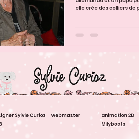
allemande et un papa pol
elle crée des colliers de p
igner Sylvie Curioz webmaster
animation 2D
3
Milyboots