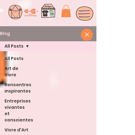
Blog
All Posts
All Posts
Art de
Vivre
Rencontres
inspirantes
Entreprises
vivantes
et
conscientes
Vivre d'Art