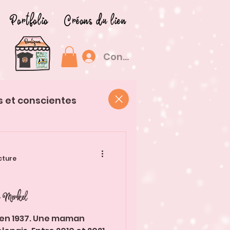
Portfolio
Créons du lien
Connexion
s et conscientes
cture
la Merkel
ie en 1937. Une maman