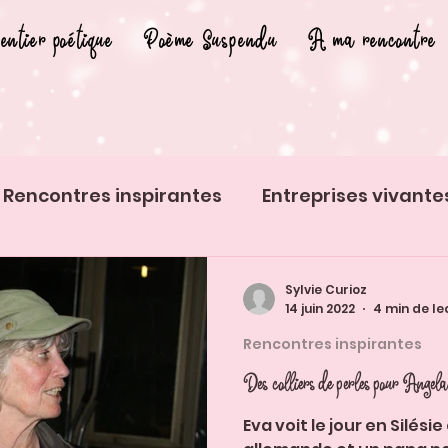
entier poétique
Poème Suspendu
A ma rencontre
Rencontres inspirantes
Entreprises vivante
s insolites
Histoires d'animaux
Sylvie Curioz
14 juin 2022
4 min de le
Rencontres inspirantes
Des colliers de perles pour Ange
Eva voit le jour en Silés