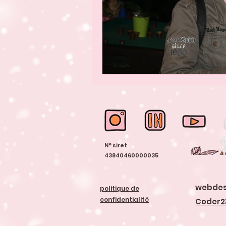
N° siret
43840460000035
webdes
politique de
confidentialité
Coder2