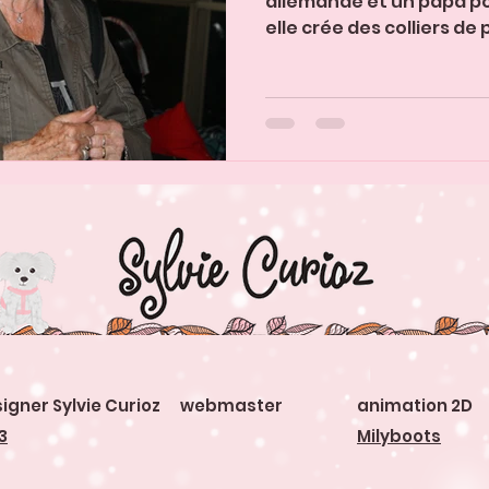
allemande et un papa pol
elle crée des colliers de p
igner Sylvie Curioz webmaster
animation 2D
3
Milyboots