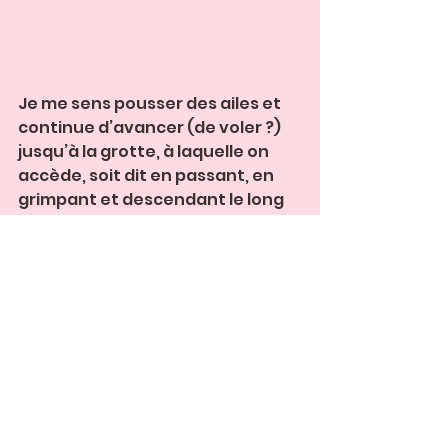
Je me sens pousser des ailes et 
continue d’avancer (de voler ?) 
jusqu’à la grotte, à laquelle on 
accède, soit dit en passant, en 
grimpant et descendant le long 
d’escaliers bien raides fixés aux 
rochers, proches du ravin. 
Si j’étais venue là deux jours plus 
tôt, je ne serais jamais parvenue 
à l’entrée de la cachette à 
Farinet !
Cette caverne est une belle 
récompense, l’aboutissement du 
chemin parcouru, à la fois 
intérieur et extérieur. 