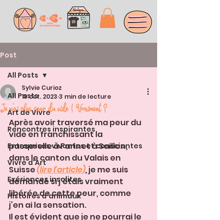
Post
All Posts
Sylvie Curioz
All Posts
19 oct. 2023
3 min de lecture
Je n’ai plus peur du vide ! Vraiment ?
Art de Vivre
Après avoir traversé ma peur du 
Rencontres inspirantes
vide en franchissant la 
passerelle à Farinet à Saillon, 
Entreprises vivantes et conscientes
dans le canton du Valais en 
Vivre d'Art
Suisse 
(lire l’article)
,
 je me suis 
Exériences insolites
demandé si j'étais vraiment 
libérée de cette peur, comme 
Histoires d'animaux
j’en ai la sensation. 
Il est évident que je ne pourrai le 