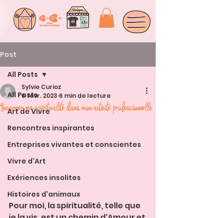
Post
All Posts
Sylvie Curioz
All Posts
6 févr. 2023
6 min de lecture
Incarner ma spiritualité dans mon activité professionnelle
Art de Vivre
Rencontres inspirantes
Entreprises vivantes et conscientes
Vivre d'Art
Exériences insolites
Histoires d'animaux
Pour moi, la spiritualité, telle que 
je la vis, est un chemin d'Amour et 