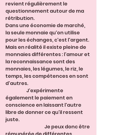
revient régulièrement le 
questionnement autour de ma 
rétribution. 
Dans une économie de marché, 
la seule monnaie qu'on utilise 
pour les échanges, c'est l'argent. 
Mais en réalité il existe pleine de 
monnaies différentes : l'amour et 
la reconnaissance sont des 
monnaies, les légumes, le riz, le 
temps, les compétences en sont 
d'autres.                                                                     
                       J'expérimente 
également le paiement en 
conscience en laissant l'autre 
libre de donner ce qu'il ressent 
juste.                                                                               
                                           Je peux donc être 
rémunérée de différentes 