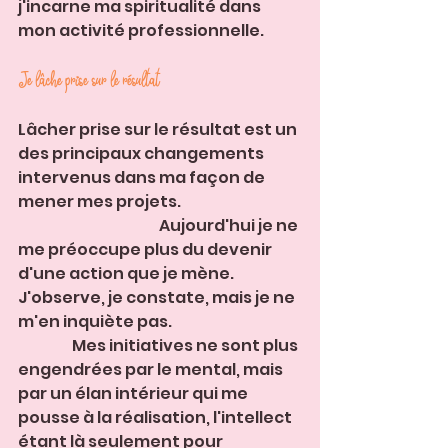
j'incarne ma spiritualité dans 
mon activité professionnelle. 
Je lâche prise sur le résultat
Lâcher prise sur le résultat est un 
des principaux changements 
intervenus dans ma façon de 
mener mes projets.                                        
                                               Aujourd'hui je ne 
me préoccupe plus du devenir 
d'une action que je mène. 
J'observe, je constate, mais je ne 
m'en inquiète pas.                                           
                  Mes initiatives ne sont plus 
engendrées par le mental, mais 
par un élan intérieur qui me 
pousse à la réalisation, l'intellect 
étant là seulement pour 