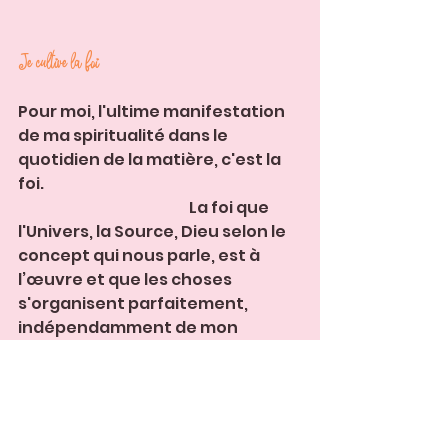
Je cultive la foi
Pour moi, l'ultime manifestation 
de ma spiritualité dans le 
quotidien de la matière, c'est la 
foi.                                                                                      
                                                         La foi que 
l'Univers, la Source, Dieu selon le 
concept qui nous parle, est à 
l’œuvre et que les choses 
s'organisent parfaitement, 
indépendamment de mon 
contrôle. 
Combien de fois la Vie m'a offert 
des possibilités bien plus vastes 
que ce que j'aurais pu imaginer 
en activant seulement mon plan 